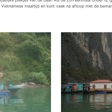
lijke plekjes van de baai. Als de zon eenmaal onder is, g
e Vietnamese maaltijd en kunt vaak na afloop met de bemann