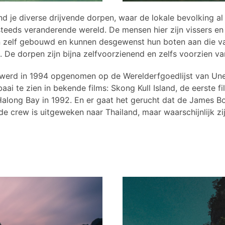
d je diverse drijvende dorpen, waar de lokale bevolking al
steeds veranderende wereld. De mensen hier zijn vissers e
n zelf gebouwd en kunnen desgewenst hun boten aan die v
is. De dorpen zijn bijna zelfvoorzienend en zelfs voorzien v
werd in 1994 opgenomen op de Werelderfgoedlijst van Une
i te zien in bekende films: Skong Kull Island, de eerste fi
Halong Bay in 1992. En er gaat het gerucht dat de James B
rew is uitgeweken naar Thailand, maar waarschijnlijk zij