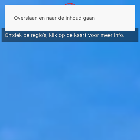
Overslaan en naar de inhoud gaan
Ontdek de regio’s, klik op de kaart voor meer info.