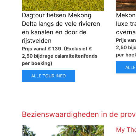
Dagtour fietsen Mekong
Mekong
Delta langs de vele rivieren
luxe tr
en kanalen en door de
overna
rijstvelden
Prijs va
2,50 bij
Prijs vanaf € 139.
(Exclusief €
per boe
2,50 bijdrage calamiteitenfonds
per boeking)
ALLE
ALLE TOUR INFO
Bezienswaardigheden in de prov
My Th