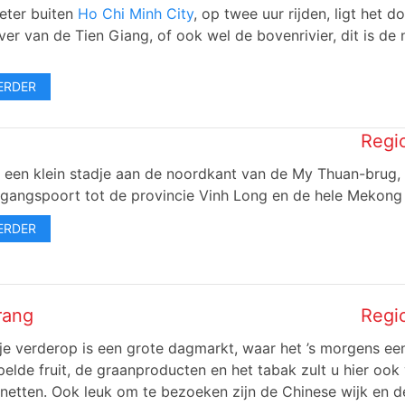
eter buiten
Ho Chi Minh City
, op twee uur rijden, ligt het 
er van de Tien Giang, of ook wel de bovenrivier, dit is de 
ERDER
Regi
s een klein stadje aan de noordkant van de My Thuan-brug, 
egangspoort tot de provincie Vinh Long en de hele Mekong 
ERDER
rang
Regi
je verderop is een grote dagmarkt, waar het ’s morgens een 
elde fruit, de graanproducten en het tabak zult u hier oo
snetten. Ook leuk om te bezoeken zijn de Chinese wijk en 