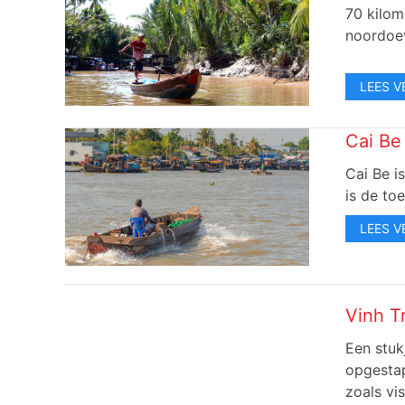
70 kilom
noordoev
LEES V
Cai Be
Cai Be i
is de to
LEES V
Vinh T
Een stuk
opgestap
zoals vi