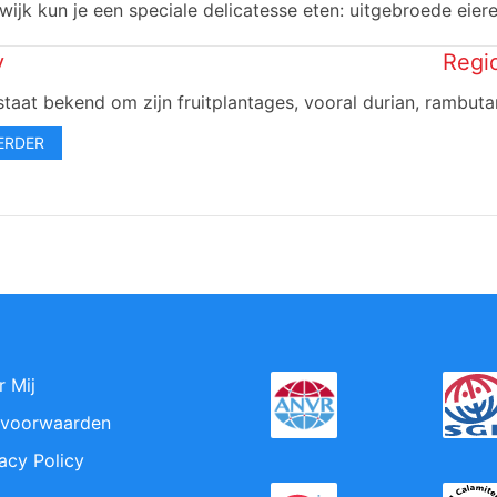
wijk kun je een speciale delicatesse eten: uitgebroede eier
y
Regi
staat bekend om zijn fruitplantages, vooral durian, rambut
ERDER
r Mij
svoorwaarden
acy Policy