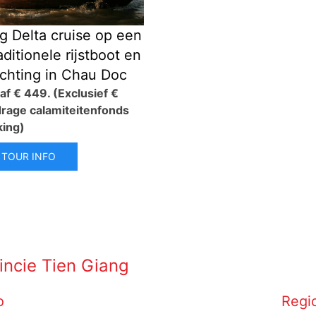
 Delta cruise op een
aditionele rijstboot en
chting in Chau Doc
naf € 449.
(Exclusief €
drage calamiteitenfonds
king)
 TOUR INFO
incie
Tien Giang
o
Regi