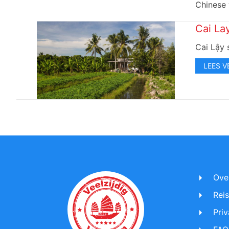
Chinese 
Cai La
Cai Lậy 
LEES V
Ove
Rei
Priv