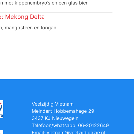
en met kippenembryo’s en een glas bier.
o:
Mekong Delta
an, mangosteen en longan.
Veelzijdig Vietnam
Meindert Hobbemahage 29
3437 KJ Nieuwegein
Telefoon/whatsapp: 06-20122649
Email: vietnam@veelzijdigazie.nl