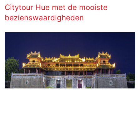
Citytour Hue met de mooiste
bezienswaardigheden
Provincie: Thua Thien Hue.
Prijs vanaf € 82.
(Exclusief € 2,50 bijdrage