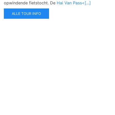
opwindende fietstocht. D
e
Hai Van Pass<[...]
ALLE TOUR INFO
Over Mij
Reisvoorwaarden