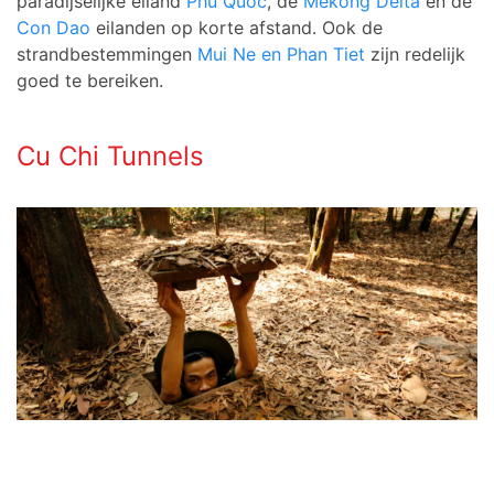
paradijselijke eiland
Phu Quoc
, de
Mekong Delta
en de
Con Dao
eilanden op korte afstand. Ook de
strandbestemmingen
Mui Ne en Phan Tiet
zijn redelijk
goed te bereiken.
Cu Chi Tunnels